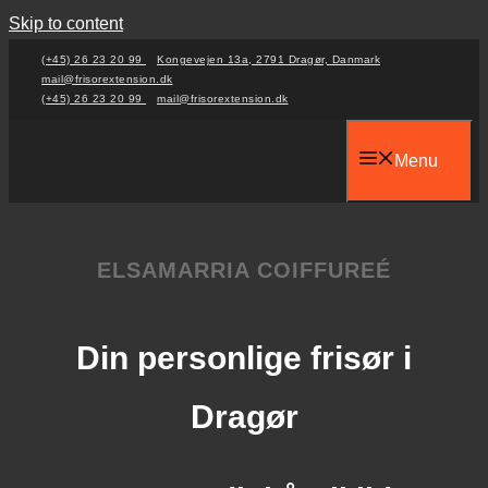
Skip to content
(+45) 26 23 20 99
Kongevejen 13a, 2791 Dragør, Danmark
mail@frisorextension.dk
(+45) 26 23 20 99
mail@frisorextension.dk
Menu
ELSAMARRIA COIFFUREÉ
Din personlige frisør i
Dragør